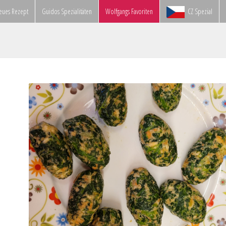
eues Rezept
Guidos Spezialitäten
Wolfgangs Favoriten
CZ Spezial