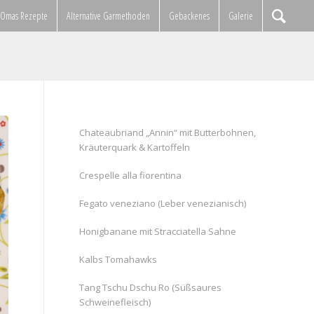
Omas Rezepte
Alternative Garmethoden
Gebackenes
Galerie
Chateaubriand „Annin“ mit Butterbohnen,
Kräuterquark & Kartoffeln
Crespelle alla fiorentina
Fegato veneziano (Leber venezianisch)
Honigbanane mit Stracciatella Sahne
Kalbs Tomahawks
Tang Tschu Dschu Ro (Süßsaures
Schweinefleisch)