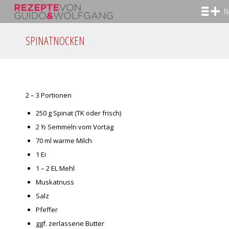
N
SPINATNOCKEN
2 – 3 Portionen
250 g Spinat (TK oder frisch)
2 ½ Semmeln vom Vortag
70 ml warme Milch
1 Ei
1 – 2 EL Mehl
Muskatnuss
Salz
Pfeffer
ggf.
zerlassene Butter