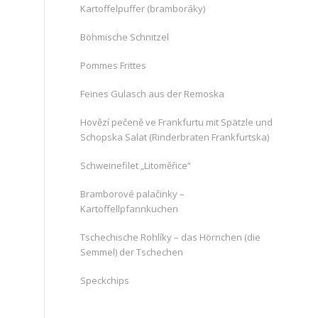
Kartoffelpuffer (bramboráky)
Böhmische Schnitzel
Pommes Frittes
Feines Gulasch aus der Remoska
Hovězí pečeně ve Frankfurtu mit Spätzle und
Schopska Salat (Rinderbraten Frankfurtska)
Schweinefilet „Litoměřice“
Bramborové palačinky –
Kartoffellpfannkuchen
Tschechische Rohlíky – das Hörnchen (die
Semmel) der Tschechen
Speckchips