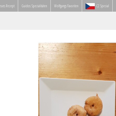
eues Rezept
Guidos Spezialitäten
Wolfgangs Favoriten
CZ Spezial