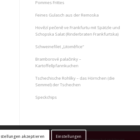
Pommes Frittes
Feines Gulasch aus der Remoska
Hovězí pečeně ve Frankfurtu mit Spätzle und
Schopska Salat (Rinderbraten Frankfurtska)
Schweinefilet „Litoměřice“
Bramborové palačinky –
Kartoffellpfannkuchen
Tschechische Rohlíky – das Hörnchen (die
Semmel) der Tschechen
Speckchips
nstellungen akzeptieren
Einstellungen
Impressum
Datenschutzerklärung