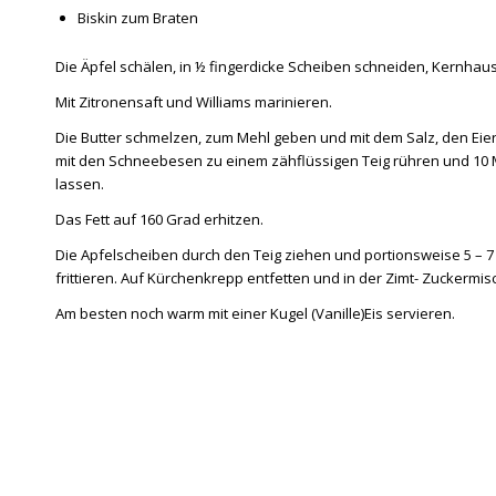
Biskin zum Braten
Die Äpfel schälen, in ½ fingerdicke Scheiben schneiden, Kernhau
Mit Zitronensaft und Williams marinieren.
Die Butter schmelzen, zum Mehl geben und mit dem Salz, den Eie
mit den Schneebesen zu einem zähflüssigen Teig rühren und 10 
lassen.
Das Fett auf 160 Grad erhitzen.
Die Apfelscheiben durch den Teig ziehen und portionsweise 5 – 
frittieren. Auf Kürchenkrepp entfetten und in der Zimt- Zuckermi
Am besten noch warm mit einer Kugel (Vanille)Eis servieren.