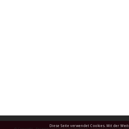
Diese Seite verwendet Cookies. Mit der Wei
© Copyright - Rezepte von Guido und Wolfgang - powered by
FRISCHE-WE