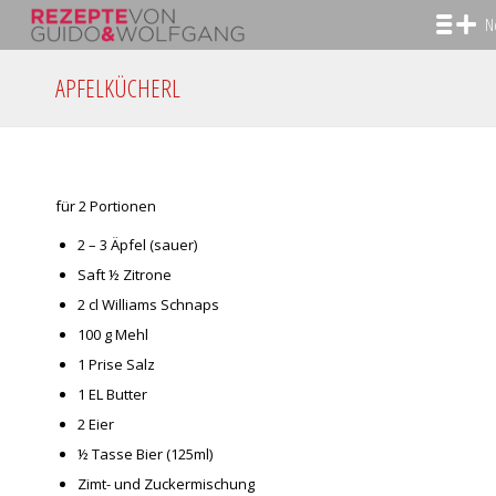
N
APFELKÜCHERL
für 2 Portionen
2 – 3 Äpfel (sauer)
Saft ½ Zitrone
2 cl Williams Schnaps
100 g Mehl
1 Prise Salz
1 EL Butter
2 Eier
½ Tasse Bier (125ml)
Zimt- und Zuckermischung