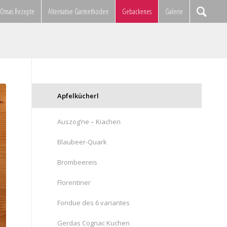
Omas Rezepte
Alternative Garmethoden
Gebackenes
Galerie
Apfelkücherl
Auszog’ne – Kiachen
Blaubeer-Quark
Brombeereis
Florentiner
Fondue des 6 variantes
Gerdas Cognac Kuchen