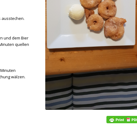
s ausstechen.
rn und dem Bier
Minuten quellen
7 Minuten
schung wälzen.